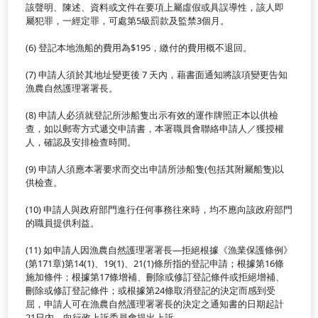
該聲明、陳述、資料或文件在要項上屬虛假或具誤導性，該人即
屬犯罪，一經定罪，可處第5級罰款及監禁3個月。
(6) 登記本地漁船的費用為$195，繳付的費用概不退回。
(7) 申請人須於其地址變更後 7 天內，藉書面通知將該項變更告知
漁農自然護理署署長。
(8) 申請人必須就登記所涉船隻出示有效的運作牌照正本以供檢
查，如以郵寄方式遞交申請書，本署職員會聯絡申請人／獲授權
人，確認及安排檢查時間。
(9) 申請人須應本署要求而交出申請所涉船隻(包括其附屬船隻)以
供檢查。
(10) 申請人與政府部門進行任何事務往來時，均不應向該政府部門
的職員提供利益。
(11) 如申請人因漁農自然護理署署長—拒絕根據《漁業保護條例》
(第171章)第14(1)、19(1)、21(1)條所指的登記申請；根據第16條
施加條件；根據第17條增補、刪除或修訂登記條件或拒絕增補、
刪除或修訂登記條件；或根據第24條取消登記的決定而感到受
屈，申請人可在漁農自然護理署署長的決定之通知書的日期起計
21日內，向行政上訴委員會提出上訴。