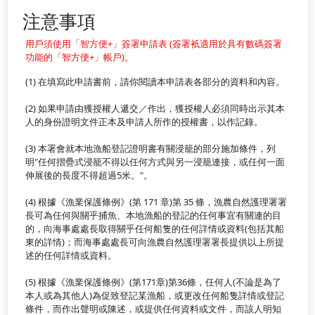
注意事項
用戶須使用「智方便+」簽署申請表 (簽署衹適用於具有數碼簽署
功能的「智方便+」帳戶)。
(1) 在填寫此申請書前，請你閱讀本申請表各部分的資料和內容。
(2) 如果申請由獲授權人遞交／作出，獲授權人必須同時出示其本
人的身份證明文件正本及申請人所作的授權書，以作記錄。
(3) 本署會就本地漁船登記證明書有關浸籠的部分施加條件，列
明"任何摺疊式浸籠不得以任何方式與另一浸籠連接，或任何一面
伸展後的長度不得超過5米。"。
(4) 根據《漁業保護條例》(第 171 章)第 35 條，漁農自然護理署署
長可為任何與關乎捕魚、本地漁船的登記的任何事宜有關連的目
的，向海事處處長取得關乎任何船隻的任何詳情或資料(包括其船
東的詳情)；而海事處處長可向漁農自然護理署署長提供以上所提
述的任何詳情或資料。
(5) 根據《漁業保護條例》(第171章)第36條，任何人(不論是為了
本人或為其他人)為促致登記某漁船，或更改任何船隻詳情或登記
條件，而作出聲明或陳述，或提供任何資料或文件，而該人明知