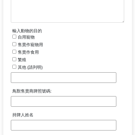
輸入動物的目的
自用寵物
售賣作寵物用
售賣作食用
繁殖
其他 (請列明)
其
他
(請
鳥獸售賣商牌照號碼:
列
明)
的
欄
持牌人姓名
位