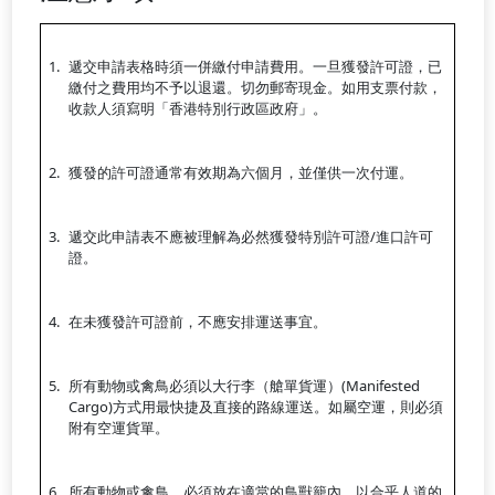
遞交申請表格時須一併繳付申請費用。一旦獲發許可證，已
繳付之費用均不予以退還。切勿郵寄現金。如用支票付款，
收款人須寫明「香港特別行政區政府」。
獲發的許可證通常有效期為六個月，並僅供一次付運。
遞交此申請表不應被理解為必然獲發特別許可證/進口許可
證。
在未獲發許可證前，不應安排運送事宜。
所有動物或禽鳥必須以大行李（艙單貨運）(Manifested
Cargo)方式用最快捷及直接的路線運送。如屬空運，則必須
附有空運貨單。
所有動物或禽鳥，必須放在適當的鳥獸籠內，以合乎人道的