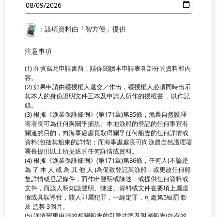
：該項資料由「智方便」提供
注意事項
(1) 在填寫此申請書前，請你閱讀本申請表各部分的資料和內
容。
(2) 如果申請由獲授權人遞交／作出，獲授權人必須同時出示
其本人的身份證明文件正本及申請人所作的授權書 ，以作記
錄。
(3) 根據《漁業保護條例》(第171章)第35條，漁農自然護理
署署長可為任何與關乎捕魚、本地漁船的登記的任何事宜有
關連的目的，向海事處處長取得關乎任何船隻的任何詳情或
資料(包括其船東的詳情)；而海事處處長可向漁農自然護理署
署長提供以上所提述的任何詳情或資料。
(4) 根據《漁業保護條例》(第171章)第36條，任何人(不論是
為 了 本 人 或 為 其 他 人 )為促致登記某漁船，或更改任何船
隻詳情或登記條件，而作出聲明或陳述，或提供任何資料或
文件，而該人明知該聲明、陳述、資料或文件在要項上屬虛
假或具誤導性，該人即屬犯罪，一經定罪，可處第5級罰 款
及 監禁 3個月。
(5) 詳情變更申請的相關船隻的引擎功率及附屬船隻(如有的