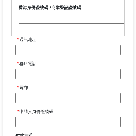
書
/
持
商
有
香
業
人
港
登
姓
身
記
名/
份
證
名
證
通訊地址
號
稱
號
碼
碼
/
商
聯絡電話
業
登
記
電郵
證
號
碼
申請人身份證號碼
付款方式