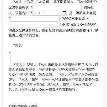
*本人 ／ 我等 ／ 本公司 ，即下開簽署人，乃本地漁船登
證
記證明書編號
*
的持有
明
日
人，現報告由
*
起，證明書上有關
書
期
原
*
的詳情已更改為
*
編
的
始
變
並同時向署長交付登記證
號
欄
內
更
明書及提供運作牌照、擁有權證明書及驗船證明書 (如有)，以
的
位
容
內
核實上述詳情的變更。
欄
的
容
位
欄
的
*由於
位
欄
*
位
， *本人／ 我等／ 本公司未能於上述詳情變更後 7 天內，以
書面通知知會署長，並向署長提供能夠核實變更的一切資料
及交付登記證明書，敬希原諒。 *本人／我等／本公司謹此
聲明， *本人／我等／本公司已詳細閱讀本申請表各部分的資
料和內容(包括注意事項)。就*本人／我等／本公司所知所
信，以上聲明及所提交的一切資料均真確無誤。
#證明書持有人簽署: