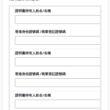
證
明
書
持
有
香
人
港
姓
身
名/
份
名
證
證
稱
號
明
碼
書
/
持
商
有
香
業
人
港
登
姓
身
記
名/
份
證
名
證
號
證
稱
號
碼
明
碼