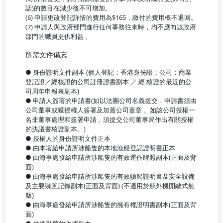
話)的數目在減少後不可增加。
(6) 申請更改登記詳情的費用為$165，繳付的費用概不退回。
(7) 申請人與政府部門進行任何事務往來時，均不應向該政府
部門的職員提供利益 。
所需文件備忘
● 身份證明文件副本 (個人登記：香港身份證；公司：商業
登記證／經核證的公司註冊證書副本 ／ 經 核證的最近的公
司周年申報表副本)
● 申請人簽署的申請書(如以法團公司名義提交，申請書須由
公司董事或獲授權人簽署及加蓋公司蓋章 。如該公司授權一
名非董事處理和簽署申請，須提交公司董事局作出有關授權
的決議書核證副本。)
● 授權人的身份證明文件正本
● 由本署給申請所涉船隻的本地漁船登記證明書正本
● 由海事處發給申請所涉船隻的有效運作牌照副本(正面及背
面)
● 由海事處發給申請所涉船隻的有效驗船證明書及安全設備
及主要裝置記錄副本(正面及背面) (不適用於舷外機開敞式舢
舨)
● 由海事處發給申請所涉船隻的擁有權證明書副本(正面及背
面)