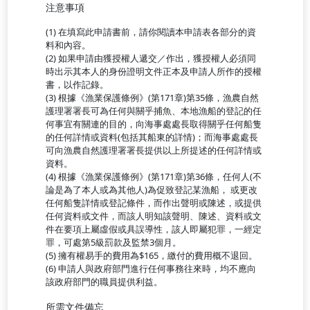
注意事項
(1) 在填寫此申請書前，請你閱讀本申請表各部分的資
料和內容。
(2) 如果申請由獲授權人遞交／作出，獲授權人必須同
時出示其本人的身份證明文件正本及申請人所作的授權
書，以作記錄。
(3) 根據《漁業保護條例》(第171章)第35條，漁農自然
護理署署長可為任何與關乎捕魚、本地漁船的登記的任
何事宜有關連的目的，向海事處處長取得關乎任何船隻
的任何詳情或資料(包括其船東的詳情)；而海事處處長
可向漁農自然護理署署長提供以上所提述的任何詳情或
資料。
(4) 根據《漁業保護條例》(第171章)第36條，任何人(不
論是為了本人或為其他人)為促致登記某漁船， 或更改
任何船隻詳情或登記條件，而作出聲明或陳述，或提供
任何資料或文件，而該人明知該聲明、陳述、資料或文
件在要項上屬虛假或具誤導性，該人即屬犯罪，一經定
罪，可處第5級罰款及監禁3個月。
(5) 擁有權易手的費用為$165，繳付的費用概不退回。
(6) 申請人與政府部門進行任何事務往來時，均不應向
該政府部門的職員提供利益。
所需文件備忘