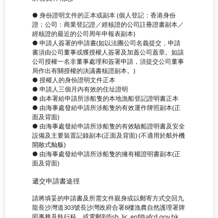
● 身份證明文件的正本或副本 (個人登記：香港身份
證；公司：商業登記證／經核證的公司註冊證書副本／
經核證的最近的公司周年申報表副本)
● 申請人簽署的申請書(如以法團公司名義提交，申請
書須由公司董事或獲授權人簽署及加蓋公司蓋章。如該
公司授權一名非董事處理和簽署申請，須提交公司董事
局作出有關授權的決議書核證副本。)
● 授權人的身份證明文件正本
● 申請人三個月內有效的住址證明
● 由本署給申請所涉船隻的本地漁船登記證明書正本
● 由海事處發給申請所涉船隻的有效運作牌照副本(正
面及背面)
● 由海事處發給申請所涉船隻的有效驗船證明書及安全
設備及主要裝置記錄副本(正面及背面) (不適用於舷外機
開敞式舢舨)
● 由海事處發給申請所涉船隻的擁有權證明書副本(正
面及背面)
遞交申請書途徑
請將填妥的申請書及所需文件親身或以郵寄方式交回九
龍長沙灣道303號長沙灣政府合署8樓漁農自然護理署牌
照事務及執行科，或電郵到fish_lic_enf@afcd.gov.hk。