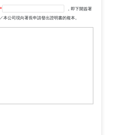
公
*
，即下開簽署
司
／本公司現向署長申請發出證明書的複本。
的
欄
位