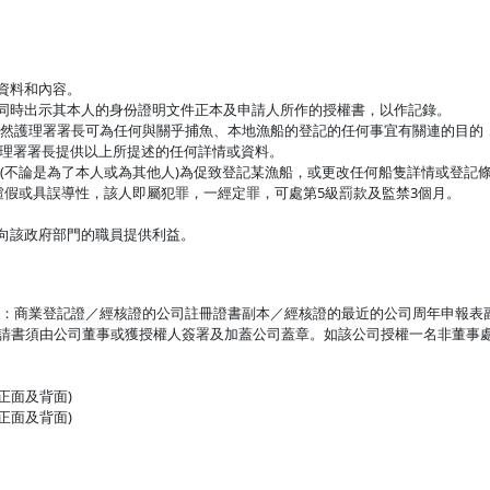
的資料和內容。
必須同時出示其本人的身份證明文件正本及申請人所作的授權書，以作記錄。
條，漁農自然護理署署長可為任何與關乎捕魚、本地漁船的登記的任何事宜有關連的
護理署署長提供以上所提述的任何詳情或資料。
條，任何人(不論是為了本人或為其他人)為促致登記某漁船，或更改任何船隻詳情或
假或具誤導性，該人即屬犯罪，一經定罪，可處第5級罰款及監禁3個月。
應向該政府部門的職員提供利益。
公司：商業登記證／經核證的公司註冊證書副本／經核證的最近的公司周年申報表副
申請書須由公司董事或獲授權人簽署及加蓋公司蓋章。如該公司授權一名非董事
正面及背面)
正面及背面)