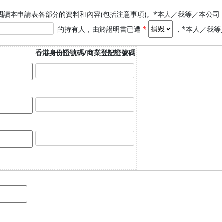
閱讀本申請表各部分的資料和內容(包括注意事項)。*本人／我等／本公司
證
的持有人，由於證明書已遭
*
，*本人／我等
明
書
香港身份證號碼/商業登記證號碼
編
號
的
欄
位