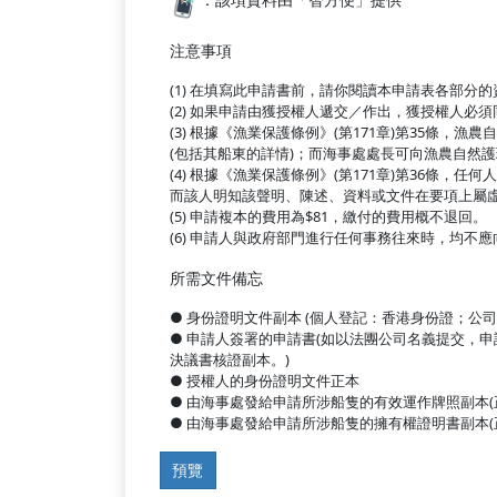
注意事項
(1) 在填寫此申請書前，請你閱讀本申請表各部分
(2) 如果申請由獲授權人遞交／作出，獲授權人
(3) 根據《漁業保護條例》(第171章)第35
(包括其船東的詳情)；而海事處處長可向漁農自然
(4) 根據《漁業保護條例》(第171章)第36
而該人明知該聲明、陳述、資料或文件在要項上屬虛
(5) 申請複本的費用為$81，繳付的費用概不退回。
(6) 申請人與政府部門進行任何事務往來時，均不
所需文件備忘
● 身份證明文件副本 (個人登記：香港身份證；
● 申請人簽署的申請書(如以法團公司名義提交，
決議書核證副本。)
● 授權人的身份證明文件正本
● 由海事處發給申請所涉船隻的有效運作牌照副本(
● 由海事處發給申請所涉船隻的擁有權證明書副本(
預覽