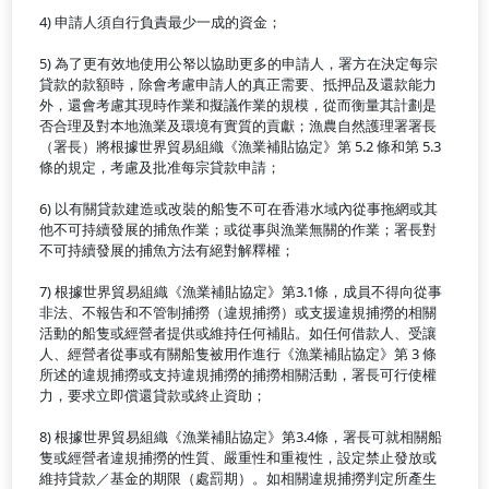
4) 申請人須自行負責最少一成的資金；
5) 為了更有效地使用公帑以協助更多的申請人，署方在決定每宗
貸款的款額時，除會考慮申請人的真正需要、抵押品及還款能力
外，還會考慮其現時作業和擬議作業的規模，從而衡量其計劃是
否合理及對本地漁業及環境有實質的貢獻；漁農自然護理署署長
（署長）將根據世界貿易組織《漁業補貼協定》第 5.2 條和第 5.3
條的規定，考慮及批准每宗貸款申請；
6) 以有關貸款建造或改裝的船隻不可在香港水域內從事拖網或其
他不可持續發展的捕魚作業；或從事與漁業無關的作業；署長對
不可持續發展的捕魚方法有絕對解釋權；
7) 根據世界貿易組織《漁業補貼協定》第3.1條，成員不得向從事
非法、不報告和不管制捕撈（違規捕撈）或支援違規捕撈的相關
活動的船隻或經營者提供或維持任何補貼。如任何借款人、受讓
人、經營者從事或有關船隻被用作進行《漁業補貼協定》第 3 條
所述的違規捕撈或支持違規捕撈的捕撈相關活動，署長可行使權
力，要求立即償還貸款或終止資助；
8) 根據世界貿易組織《漁業補貼協定》第3.4條，署長可就相關船
隻或經營者違規捕撈的性質、嚴重性和重複性，設定禁止發放或
維持貸款／基金的期限（處罰期）。如相關違規捕撈判定所產生