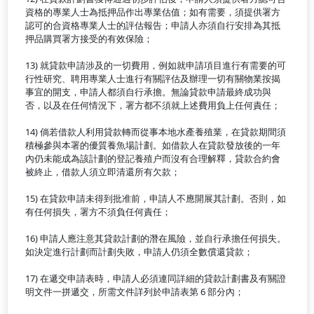
資格的專業人士為抵押品作出專業估值；如有需要，須提供署方
認可的合資格專業人士的評估報告；申請人亦須自行安排為其抵
押品購買署方接受的有效保險；
13) 就貸款申請涉及的一切費用，例如就申請項目進行有需要的可
行性研究、聘用專業人士進行有關評估及辦理一切有關物業按揭
事宜的開支，申請人都須自行承擔。無論貸款申請最終成功與
否，以及在任何情況下，署方都不須就上述費用負上任何責任；
14) 倘若借款人利用貸款轉而從事本地水產養殖業，在貸款期間須
積極參與本署的優質養魚場計劃。如借款人在貸款發放後的一年
內仍未能成為該計劃的登記養殖户而沒有合理解釋，貸款合約會
被終止，借款人須立即清還所有欠款；
15) 在貸款申請未得到批准前，申請人不應開展其計劃。否則，如
有任何損失，署方不須負任何責任；
16) 申請人應注意其貸款計劃的潛在風險，並自行承擔任何損失。
如決定進行計劃而計劃失敗，申請人仍須全數償還貸款；
17) 在遞交申請表時，申請人必須連同詳細的貸款計劃書及有關證
明文件一拼遞交，所需文件詳列於申請表第 6 部分內；