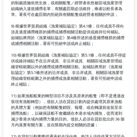
的制裁措施依然生效，或相關船隻／經營者依然被區域漁業管理
組織納入違規捕撈名單，有關處罰期必須維持，兩者以較長者為
準。署長可在處罰期內拒絕與有關船隻或經營者相關的申請；
9) 根據世界貿易組織《漁業補貼協定》第4.1條，任何成員不得向
涉及過度捕撈種群的捕撈或捕撈相關活動提供或維持任何補貼。
如補貼將用於《漁業補貼協定》第4條所述的過度捕撈種群的捕撈
或捕撈相關活動，署長可拒絕申請或終止補貼；
10) 根據世界貿易組織《漁業補貼協定》第5.1條，任何成員不得提
供或維持補貼予在沿岸成員、非沿岸成員、相關區域漁業管理組
織管轄範圍以外的捕撈或捕撈相關活動。如補貼將用於《漁業補
貼協定》第5.1條所述的沿岸成員、非沿岸成員、相關區域漁業管
理組織管轄範圍之外的捕撈或漁業相關活動，署長可拒絕申請或
終止補貼；
11) 如果漁船船東的轉型項目不涉及其原來的船隻（即不是透過改
裝現有漁船轉型），借款人須在貸款計劃內提供處理其原來漁船
的具體方案（例如把有關船隻銷毀、報廢、或在轉讓前改裝至非
捕撈漁船），以確保該船不會繼續在本港水域內捕魚，從而達到
減少香港水域內捕撈力量的目的。借款人必須在貸款批出的 36 個
月內落實有關方案，並在限期內提交相關的證據；
12) 在貸款計劃書獲得通過初步評估後，申請人須提供署方認可合