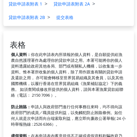
貸款申請表附表 1
貸款申請表附表 2A
貸款申請表附表 2B
提交表格
表格
個人資料：
你在此申請表內所填報的個人資料，是自願提供給漁
農自然護理署作為處理你的貸款申請之用。本署可能將你的個人
資料透露給政府其他各局、部門或有關私人機構，以收集進一步
資料。惟本署所收集的個人資料，除了用作跟進有關的貸款申請
及還款之用， 亦可能會轉移至世界貿易組織及其會員，以及其他
國際機構，以履行香港在世界貿易組織《漁業補貼協定》下的義
務。 如須查閱或修改所提供的個人資料，請與本署漁業貸款組聯
絡（電話： 2150 7096 ）。
防止賄賂：
申請人與政府部門進行任何事務往來時，均不得向該
政府部門的成員／職員提供利益，以免觸犯防止賄賂條例。如任
何人就是次申請而向台端索取利益，應立即向廉政公署舉報( 24 小
時舉報熱線 : 2526 6366）。
虛假資料：
在本申請表內蓄意提供不正確或虛假資料欺騙政府乃