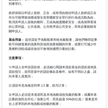
刑事罪行。
政府保留以申請人曾經、正在，或有理由相信申請人曾經或正在
作出可能導致或構成發生危害國家安全罪行的行為或活動為由，
取消其申請人資格的權利，又或為維護國家安全，或為保障香港
的公眾利益、公共道德、公共秩序或公共安全，而有必要剔除有
關申請人。
基金用途：
提供貸款予漁船船東和收魚艇船東，讓他們轉而從事
較可持續發展的漁業和其他與漁業相關的作業，或實行可減少作
業燃料消耗或碳排放但不會增加捕撈力量的計劃。
注意事項：
1) 申請人在申請貸款前，必須細心閱讀本貸款基金的貸款規例及
貸款指引，並同意當中的貸款條款及條件。如有不明白之處，請
向本署人員查詢；
2) 貸款年息為複息利率 2.5 釐，按月計算；
3) 申請人必須是本港居民及本地漁船或收魚艇的船東；或屬本港
註冊的漁民合作社／漁業公司，而其超過 50%的社員／ 股東是符
合上述準則的本地漁船或收艇的船東；